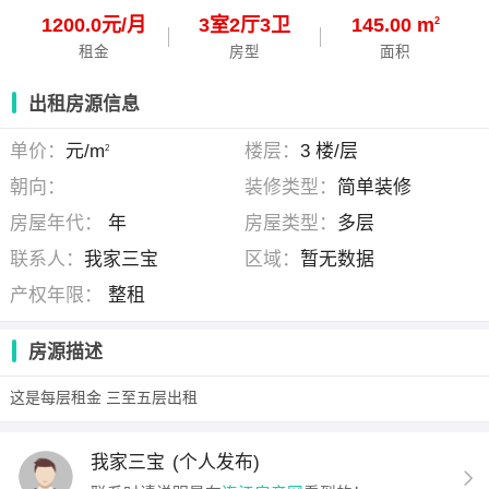
1200.0元/月
3
室
2
厅
3
卫
145.00 m
2
租金
房型
面积
出租房源信息
单价：
元/m
楼层：
3 楼/层
2
朝向：
装修类型：
简单装修
房屋年代：
年
房屋类型：
多层
联系人：
我家三宝
区域：
暂无数据
产权年限：
整租
房源描述
这是每层租金 三至五层出租
我家三宝
(个人发布)